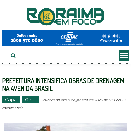
Ir
ao
conteúdo
PREFEITURA INTENSIFICA OBRAS DE DRENAGEM
NA AVENIDA BRASIL
Capa
Geral
Publicado em 8 de janeiro de 2026 às 17:03:21 - 7
meses atrás