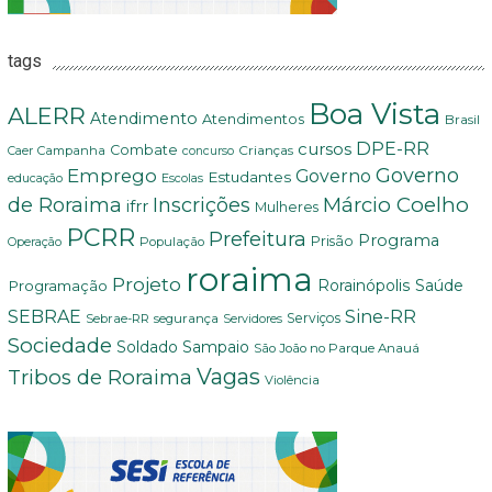
tags
Boa Vista
ALERR
Atendimento
Atendimentos
Brasil
DPE-RR
cursos
Combate
Crianças
Campanha
Caer
concurso
Governo
Emprego
Governo
Estudantes
educação
Escolas
Márcio Coelho
de Roraima
Inscrições
ifrr
Mulheres
PCRR
Prefeitura
Programa
Prisão
População
Operação
roraima
Projeto
Saúde
Programação
Rorainópolis
Sine-RR
SEBRAE
Serviços
Sebrae-RR
segurança
Servidores
Sociedade
Soldado Sampaio
São João no Parque Anauá
Vagas
Tribos de Roraima
Violência