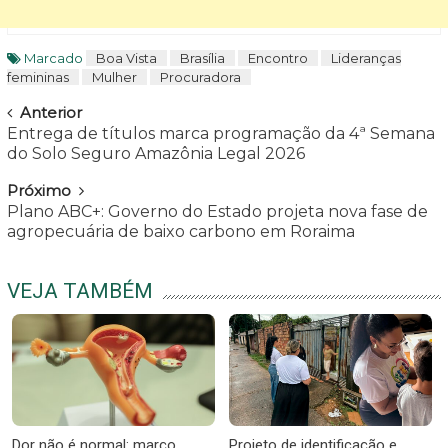
Marcado
Boa Vista
Brasília
Encontro
Lideranças
femininas
Mulher
Procuradora
Navegar
Anterior
Entrega de títulos marca programação da 4ª Semana
do Solo Seguro Amazônia Legal 2026
Próximo
Plano ABC+: Governo do Estado projeta nova fase de
agropecuária de baixo carbono em Roraima
VEJA TAMBÉM
Dor não é normal: março
Projeto de identificação e