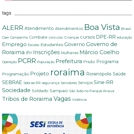
tags
Boa Vista
ALERR
Atendimento
Atendimentos
Brasil
DPE-RR
cursos
Combate
Crianças
Campanha
educação
Caer
concurso
Governo de
Emprego
Governo
Estudantes
Escolas
Márcio Coelho
Roraima
Inscrições
ifrr
Mulheres
PCRR
Prefeitura
Programa
Prisão
População
Operação
roraima
Projeto
Saúde
Programação
Rorainópolis
Sine-RR
SEBRAE
Serviços
Sebrae-RR
segurança
Servidores
Sociedade
Soldado Sampaio
São João no Parque Anauá
Vagas
Tribos de Roraima
Violência