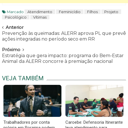
Marcado
Atendimento
Feminicídio
Filhos
Projeto
Psicológico
Vítimas
Navegar
Anterior
Prevenção às queimadas: ALERR aprova PL que prevê
ações integradas no período seco em RR
Próximo
Estratégia que gera impacto: programa do Bem-Estar
Animal da ALERR concorre à premiação nacional
VEJA TAMBÉM
Trabalhadores por conta
Caroebe: Defensoria Itinerante
própria em Roraima podem
leva atendimento para