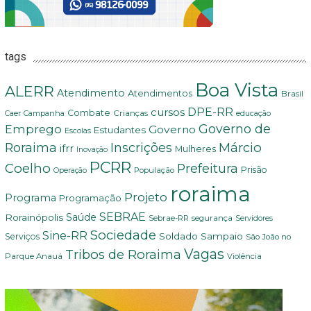
tags
Boa Vista
ALERR
Atendimento
Atendimentos
Brasil
DPE-RR
cursos
Combate
Crianças
Campanha
Caer
educação
Governo de
Emprego
Governo
Estudantes
Escolas
Márcio
Roraima
Inscrições
ifrr
Mulheres
Inovação
PCRR
Coelho
Prefeitura
Prisão
População
Operação
roraima
Projeto
Programa
Programação
SEBRAE
Rorainópolis
Saúde
Sebrae-RR
segurança
Servidores
Sociedade
Sine-RR
Soldado Sampaio
Serviços
São João no
Vagas
Tribos de Roraima
Parque Anauá
Violência