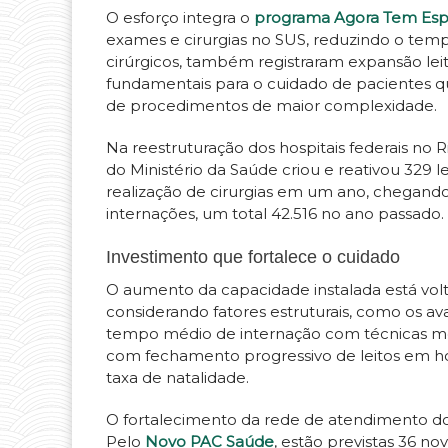
O esforço integra o
programa Agora Tem Espe
exames e cirurgias no SUS, reduzindo o tem
cirúrgicos, também registraram expansão leit
fundamentais para o cuidado de pacientes 
de procedimentos de maior complexidade.
Na reestruturação dos hospitais federais no R
do Ministério da Saúde criou e reativou 329 
realização de cirurgias em um ano, chegand
internações, um total 42.516 no ano passado.
Investimento que fortalece o cuidado
O aumento da capacidade instalada está vol
considerando fatores estruturais, como os a
tempo médio de internação com técnicas men
com fechamento progressivo de leitos em hos
taxa de natalidade.
O fortalecimento da rede de atendimento do
Pelo
Novo PAC Saúde
, estão previstas 36 n