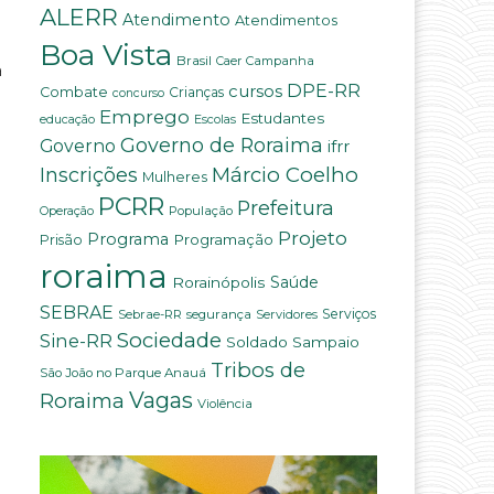
ALERR
Atendimento
Atendimentos
Boa Vista
Brasil
Campanha
Caer
a
DPE-RR
cursos
a
Combate
Crianças
concurso
Emprego
Estudantes
educação
Escolas
Governo de Roraima
Governo
ifrr
Márcio Coelho
Inscrições
Mulheres
PCRR
Prefeitura
População
Operação
Projeto
Programa
Programação
Prisão
roraima
Saúde
Rorainópolis
SEBRAE
Serviços
Sebrae-RR
segurança
Servidores
Sociedade
Sine-RR
Soldado Sampaio
Tribos de
São João no Parque Anauá
Vagas
Roraima
Violência