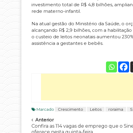
investimento total de R$ 4,8 bilhões, ampli
rede materno-infantil.
Na atual gestão do Ministério da Saúde, o o
alcançando R$ 2,9 bilhões, com a habilitação 
o custeio de leitos neonatais aumentou 230
assistência a gestantes e bebês.
Marcado
Crescimento
Leitos
roraima
S
Navegar
Anterior
Confira as 114 vagas de emprego que o Sin
oferece nesta quinta-feira