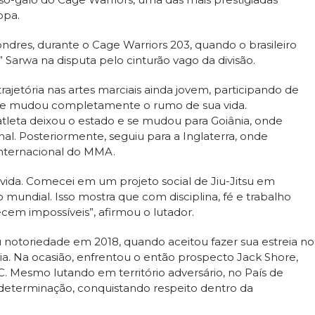
opa.
ndres, durante o Cage Warriors 203, quando o brasileiro
” Sarwa na disputa pelo cinturão vago da divisão.
rajetória nas artes marciais ainda jovem, participando de
a que mudou completamente o rumo de sua vida.
atleta deixou o estado e se mudou para Goiânia, onde
nal. Posteriormente, seguiu para a Inglaterra, onde
internacional do MMA.
da. Comecei em um projeto social de Jiu-Jitsu em
mundial. Isso mostra que com disciplina, fé e trabalho
em impossíveis”, afirmou o lutador.
u notoriedade em 2018, quando aceitou fazer sua estreia no
. Na ocasião, enfrentou o então prospecto Jack Shore,
. Mesmo lutando em território adversário, no País de
determinação, conquistando respeito dentro da