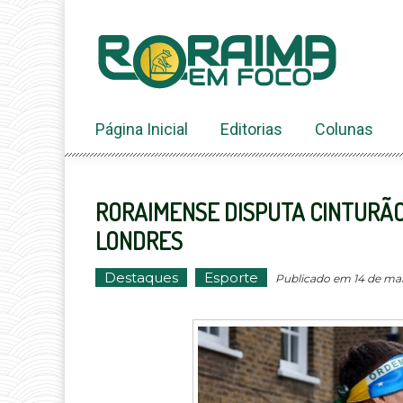
Ir
ao
conteúdo
Página Inicial
Editorias
Colunas
RORAIMENSE DISPUTA CINTURÃ
LONDRES
Destaques
Esporte
Publicado em 14 de març