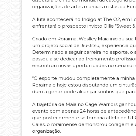
organizações de artes marciais mistas da Eur
A luta acontecerá no Indigo at The O2, em Lo
enfrentará o prospecto invicto Ollie “Sweet &
Criado em Roraima, Weslley Maia iniciou sua t
um projeto social de Jiu-Jitsu, experiênci
Determinado a seguir carreira no esporte, o 
passou a se dedicar ao treinamento profissio
encontrou novas oportunidades no cenário 
“O esporte mudou completamente a minha vi
Roraima e hoje estou disputando um cinturão 
duro a gente pode alcançar sonhos que parec
A trajetória de Maia no Cage Warriors ganho
evento com apenas 24 horas de antecedência
que posteriormente se tornaria atleta do UFC
Gales, o roraimense demonstrou coragem e 
organização.