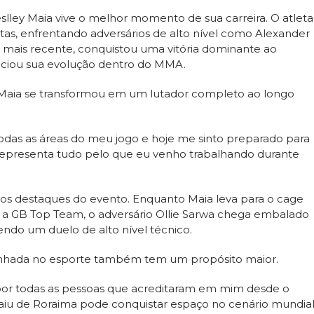
slley Maia vive o melhor momento de sua carreira. O atleta
lutas, enfrentando adversários de alto nível como Alexander
 mais recente, conquistou uma vitória dominante ao
enciou sua evolução dentro do MMA.
, Maia se transformou em um lutador completo ao longo
todas as áreas do meu jogo e hoje me sinto preparado para
 representa tudo pelo que eu venho trabalhando durante
os destaques do evento. Enquanto Maia leva para o cage
o a GB Top Team, o adversário Ollie Sarwa chega embalado
tendo um duelo de alto nível técnico.
inhada no esporte também tem um propósito maior.
e por todas as pessoas que acreditaram em mim desde o
aiu de Roraima pode conquistar espaço no cenário mundia