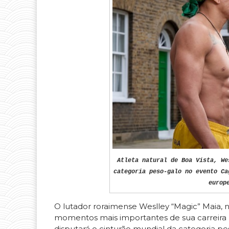
Atleta natural de Boa Vista, We
categoria peso-galo no evento Ca
europ
O lutador roraimense Weslley “Magic” Maia, n
momentos mais importantes de sua carreira
disputará o cinturão mundial da categoria pe