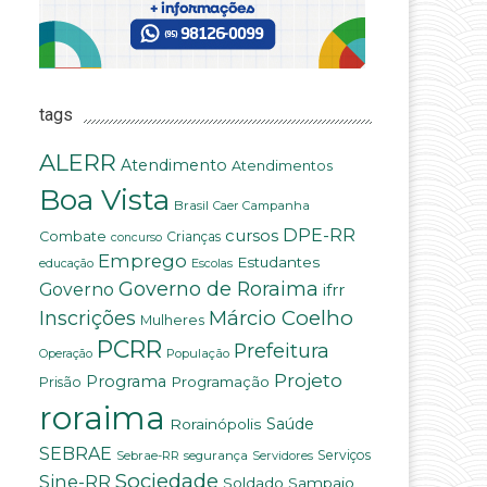
tags
ALERR
Atendimento
Atendimentos
Boa Vista
Brasil
Campanha
Caer
DPE-RR
cursos
Combate
Crianças
concurso
Emprego
Estudantes
educação
Escolas
Governo de Roraima
Governo
ifrr
Márcio Coelho
Inscrições
Mulheres
PCRR
Prefeitura
População
Operação
Projeto
Programa
Programação
Prisão
roraima
Saúde
Rorainópolis
SEBRAE
Serviços
Sebrae-RR
segurança
Servidores
Sociedade
Sine-RR
Soldado Sampaio