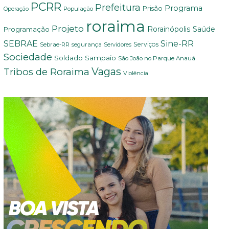
PCRR
Prefeitura
Programa
Prisão
População
Operação
roraima
Projeto
Saúde
Programação
Rorainópolis
Sine-RR
SEBRAE
Serviços
Sebrae-RR
segurança
Servidores
Sociedade
Soldado Sampaio
São João no Parque Anauá
Vagas
Tribos de Roraima
Violência