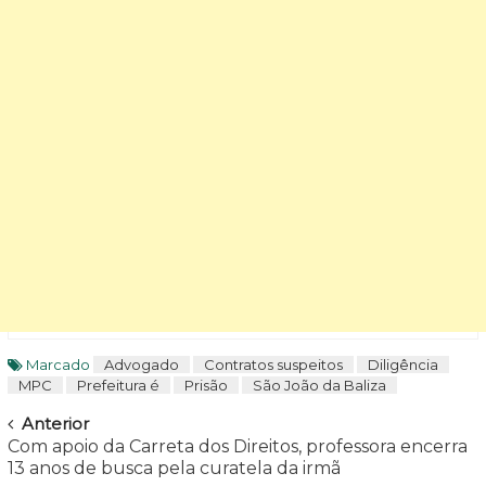
Marcado
Advogado
Contratos suspeitos
Diligência
MPC
Prefeitura é
Prisão
São João da Baliza
Navegar
Anterior
Com apoio da Carreta dos Direitos, professora encerra
13 anos de busca pela curatela da irmã