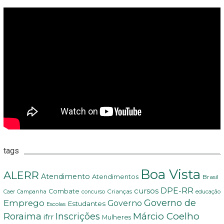
tags
Boa Vista
ALERR
Atendimento
Atendimentos
Brasil
DPE-RR
cursos
Combate
Crianças
Campanha
educação
Caer
concurso
Governo de
Emprego
Governo
Estudantes
Escolas
Márcio Coelho
Roraima
Inscrições
ifrr
Mulheres