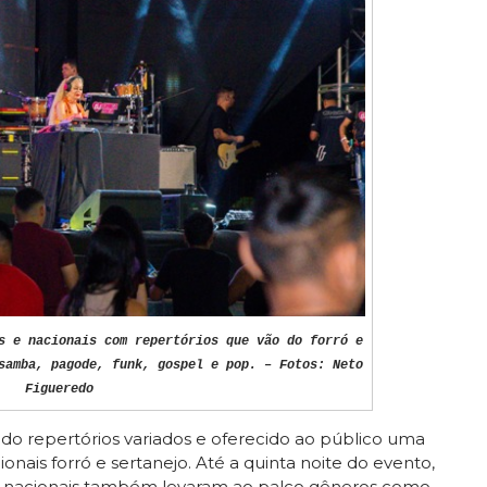
s e nacionais com repertórios que vão do forró e
samba, pagode, funk, gospel e pop. – Fotos: Neto
Figueredo
o repertórios variados e oferecido ao público uma
nais forró e sertanejo. Até a quinta noite do evento,
cais e nacionais também levaram ao palco gêneros como