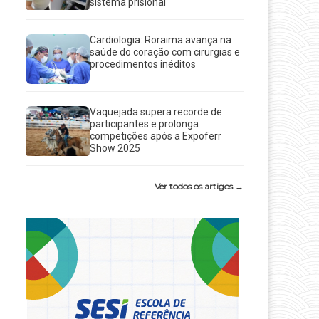
sistema prisional
e
Cardiologia: Roraima avança na
saúde do coração com cirurgias e
procedimentos inéditos
Vaquejada supera recorde de
participantes e prolonga
competições após a Expoferr
Show 2025
Ver todos os artigos →