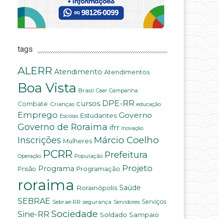
tags
ALERR
Atendimento
Atendimentos
Boa Vista
Brasil
Campanha
Caer
DPE-RR
cursos
Combate
Crianças
educação
Emprego
Governo
Estudantes
Escolas
Governo de Roraima
ifrr
Inovação
Márcio Coelho
Inscrições
Mulheres
PCRR
Prefeitura
População
Operação
Projeto
Programa
Programação
Prisão
roraima
Rorainópolis
Saúde
SEBRAE
Serviços
Sebrae-RR
segurança
Servidores
Sociedade
Sine-RR
Soldado Sampaio