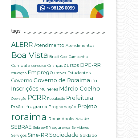
i
tags
ALERR
Atendimento
Atendimentos
Boa Vista
Brasil
Campanha
Caer
DPE-RR
cursos
Combate
Crianças
concurso
Emprego
Estudantes
educação
Escolas
Governo de Roraima
Governo
ifrr
Márcio Coelho
Inscrições
Mulheres
PCRR
Prefeitura
População
Operação
Projeto
Programa
Programação
Prisão
roraima
Saúde
Rorainópolis
SEBRAE
Sebrae-RR
segurança
Servidores
Sociedade
Sine-RR
Soldado
Serviços