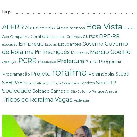
tags
Boa Vista
ALERR
Atendimento
Atendimentos
Brasil
DPE-RR
cursos
Combate
Crianças
Campanha
Caer
concurso
Governo
Emprego
Governo
Estudantes
educação
Escolas
Márcio Coelho
de Roraima
Inscrições
ifrr
Mulheres
PCRR
Prefeitura
Programa
Prisão
População
Operação
roraima
Projeto
Saúde
Programação
Rorainópolis
Sine-RR
SEBRAE
Serviços
Sebrae-RR
segurança
Servidores
Sociedade
Soldado Sampaio
São João no Parque Anauá
Vagas
Tribos de Roraima
Violência