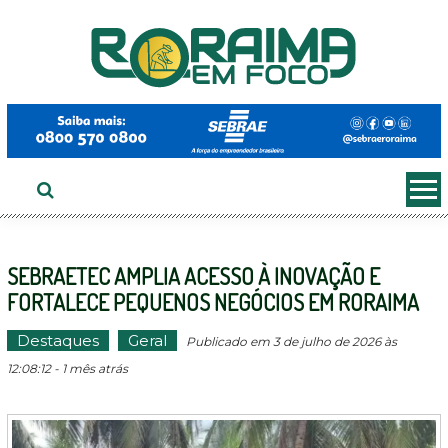
Ir
ao
conteúdo
SEBRAETEC AMPLIA ACESSO À INOVAÇÃO E
FORTALECE PEQUENOS NEGÓCIOS EM RORAIMA
Destaques
Geral
Publicado em 3 de julho de 2026 às
12:08:12 - 1 mês atrás