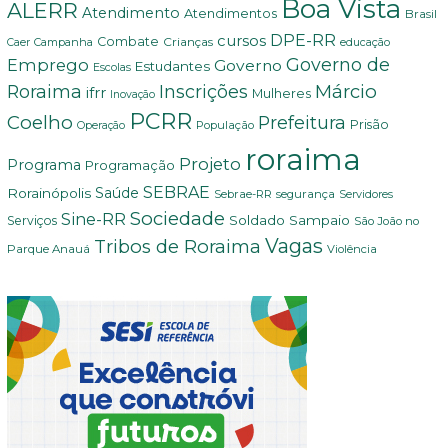
Boa Vista
ALERR
Atendimento
Atendimentos
Brasil
DPE-RR
cursos
Combate
Crianças
Campanha
Caer
educação
Governo de
Emprego
Governo
Estudantes
Escolas
Márcio
Roraima
Inscrições
ifrr
Mulheres
Inovação
PCRR
Coelho
Prefeitura
Prisão
População
Operação
roraima
Projeto
Programa
Programação
SEBRAE
Rorainópolis
Saúde
Sebrae-RR
segurança
Servidores
Sociedade
Sine-RR
Soldado Sampaio
Serviços
São João no
Vagas
Tribos de Roraima
Parque Anauá
Violência