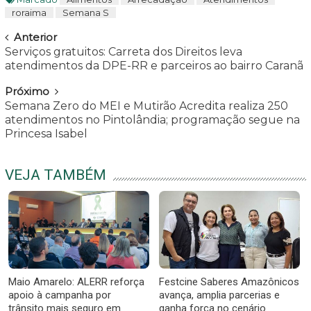
roraima
Semana S
Navegar
Anterior
Serviços gratuitos: Carreta dos Direitos leva
atendimentos da DPE-RR e parceiros ao bairro Caranã
Próximo
Semana Zero do MEI e Mutirão Acredita realiza 250
atendimentos no Pintolândia; programação segue na
Princesa Isabel
VEJA TAMBÉM
Maio Amarelo: ALERR reforça
Festcine Saberes Amazônicos
apoio à campanha por
avança, amplia parcerias e
trânsito mais seguro em
ganha força no cenário