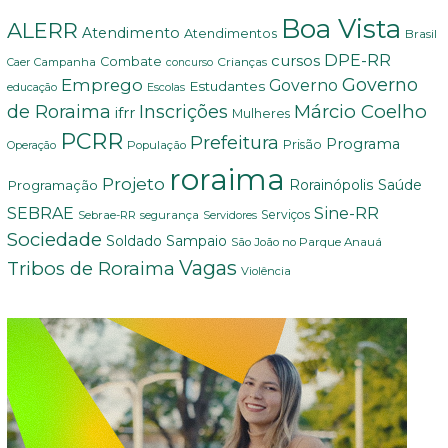
Boa Vista
ALERR
Atendimento
Atendimentos
Brasil
DPE-RR
cursos
Combate
Crianças
Campanha
Caer
concurso
Governo
Emprego
Governo
Estudantes
educação
Escolas
Márcio Coelho
de Roraima
Inscrições
ifrr
Mulheres
PCRR
Prefeitura
Programa
Prisão
População
Operação
roraima
Projeto
Saúde
Programação
Rorainópolis
Sine-RR
SEBRAE
Serviços
Sebrae-RR
segurança
Servidores
Sociedade
Soldado Sampaio
São João no Parque Anauá
Vagas
Tribos de Roraima
Violência