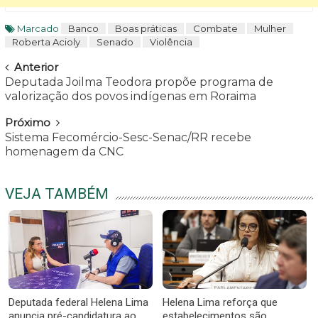
Marcado
Banco
Boas práticas
Combate
Mulher
Roberta Acioly
Senado
Violência
Navegar
Anterior
Deputada Joilma Teodora propõe programa de
valorização dos povos indígenas em Roraima
Próximo
Sistema Fecomércio-Sesc-Senac/RR recebe
homenagem da CNC
VEJA TAMBÉM
Deputada federal Helena Lima
Helena Lima reforça que
anuncia pré-candidatura ao
estabelecimentos são