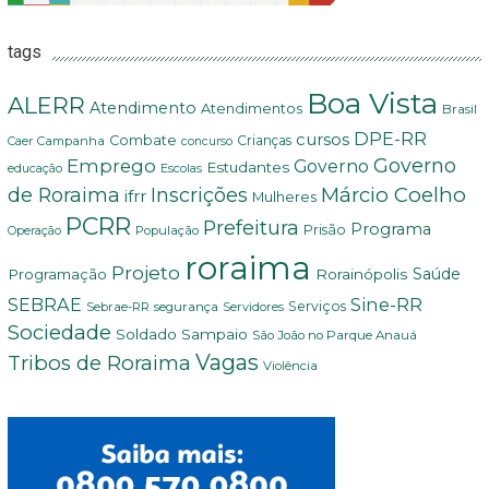
tags
Boa Vista
ALERR
Atendimento
Atendimentos
Brasil
DPE-RR
cursos
Combate
Crianças
Campanha
Caer
concurso
Governo
Emprego
Governo
Estudantes
educação
Escolas
Márcio Coelho
de Roraima
Inscrições
ifrr
Mulheres
PCRR
Prefeitura
Programa
Prisão
População
Operação
roraima
Projeto
Saúde
Programação
Rorainópolis
SEBRAE
Sine-RR
Serviços
Sebrae-RR
segurança
Servidores
Sociedade
Soldado Sampaio
São João no Parque Anauá
Vagas
Tribos de Roraima
Violência