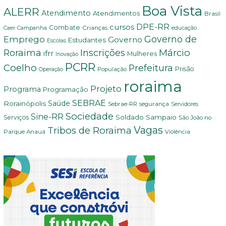
Boa Vista
ALERR
Atendimento
Atendimentos
Brasil
DPE-RR
cursos
Combate
Crianças
Campanha
Caer
educação
Governo de
Emprego
Governo
Estudantes
Escolas
Márcio
Roraima
Inscrições
ifrr
Mulheres
Inovação
PCRR
Coelho
Prefeitura
Prisão
População
Operação
roraima
Projeto
Programa
Programação
SEBRAE
Rorainópolis
Saúde
Sebrae-RR
segurança
Servidores
Sociedade
Sine-RR
Soldado Sampaio
Serviços
São João no
Vagas
Tribos de Roraima
Parque Anauá
Violência