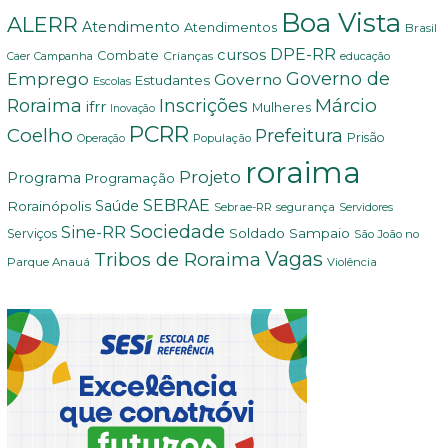
Boa Vista
ALERR
Atendimento
Atendimentos
Brasil
DPE-RR
cursos
Combate
Crianças
Campanha
Caer
educação
Governo de
Emprego
Governo
Estudantes
Escolas
Márcio
Roraima
Inscrições
ifrr
Mulheres
Inovação
PCRR
Coelho
Prefeitura
Prisão
População
Operação
roraima
Projeto
Programa
Programação
SEBRAE
Rorainópolis
Saúde
Sebrae-RR
segurança
Servidores
Sociedade
Sine-RR
Soldado Sampaio
Serviços
São João no
Vagas
Tribos de Roraima
Parque Anauá
Violência