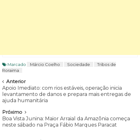
Marcado
Márcio Coelho
Sociedade
Tribos de
Roraima
Navegar
Anterior
Apoio Imediato: com rios estáveis, operação inicia
levantamento de danos e prepara mais entregas de
ajuda humanitária
Próximo
Boa Vista Junina: Maior Arraial da Amazônia começa
neste sábado na Praça Fábio Marques Paracat