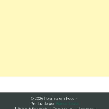
© 2026 Roraima em Foco -
Produzido por
Branco Sousa
Política de Privacidade
Termos de Uso
Anuncie Aqui