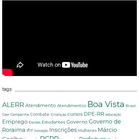
tags
Boa Vista
ALERR
Atendimento
Atendimentos
Brasil
DPE-RR
cursos
Combate
Crianças
Campanha
Caer
educação
Governo de
Emprego
Governo
Estudantes
Escolas
Márcio
Roraima
Inscrições
ifrr
Mulheres
Inovação
PCRR