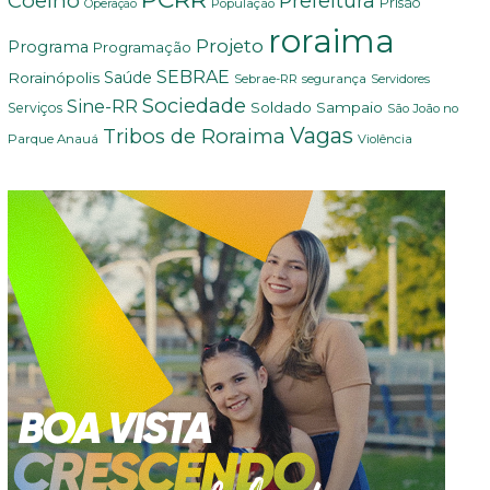
Coelho
Prefeitura
Prisão
População
Operação
roraima
Projeto
Programa
Programação
SEBRAE
Rorainópolis
Saúde
Sebrae-RR
segurança
Servidores
Sociedade
Sine-RR
Soldado Sampaio
Serviços
São João no
Vagas
Tribos de Roraima
Parque Anauá
Violência