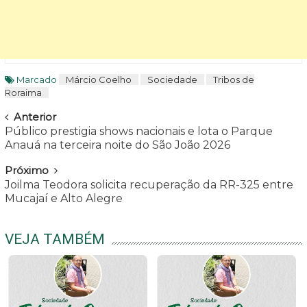
Marcado
Márcio Coelho
Sociedade
Tribos de
Roraima
Navegar
Anterior
Público prestigia shows nacionais e lota o Parque
Anauá na terceira noite do São João 2026
Próximo
Joilma Teodora solicita recuperação da RR-325 entre
Mucajaí e Alto Alegre
VEJA TAMBÉM