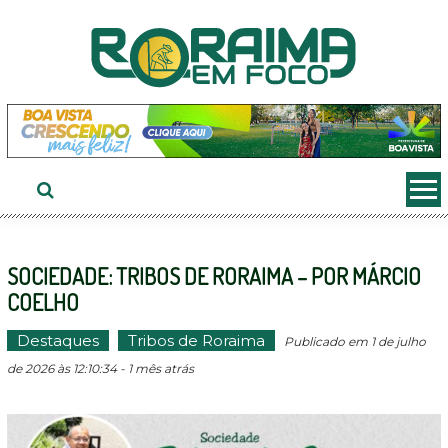
Ir
ao
conteúdo
SOCIEDADE: TRIBOS DE RORAIMA – POR MÁRCIO
COELHO
Destaques
Tribos de Roraima
Publicado em 1 de julho
de 2026 às 12:10:34 - 1 mês atrás