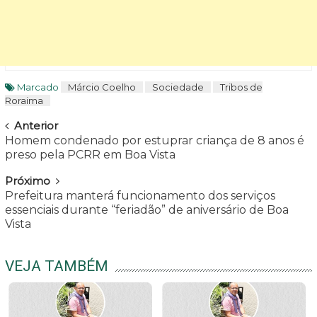
Marcado
Márcio Coelho
Sociedade
Tribos de
Roraima
Navegar
Anterior
Homem condenado por estuprar criança de 8 anos é
preso pela PCRR em Boa Vista
Próximo
Prefeitura manterá funcionamento dos serviços
essenciais durante “feriadão” de aniversário de Boa
Vista
VEJA TAMBÉM