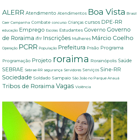
Boa Vista
ALERR
Atendimento
Atendimentos
Brasil
DPE-RR
cursos
Combate
Crianças
Campanha
Caer
concurso
Governo
Emprego
Governo
Estudantes
educação
Escolas
Márcio Coelho
de Roraima
Inscrições
ifrr
Mulheres
PCRR
Prefeitura
Programa
Prisão
População
Operação
roraima
Projeto
Saúde
Programação
Rorainópolis
SEBRAE
Sine-RR
Serviços
Sebrae-RR
segurança
Servidores
Sociedade
Soldado Sampaio
São João no Parque Anauá
Vagas
Tribos de Roraima
Violência