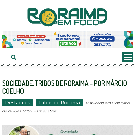
Ir
ao
conteúdo
SOCIEDADE: TRIBOS DE RORAIMA – POR MÁRCIO
COELHO
Destaques
Tribos de Roraima
Publicado em 8 de julho
de 2026 às 12:10:11 - 1 mês atrás