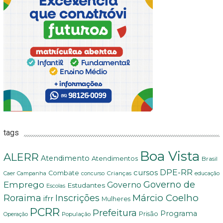
tags
Boa Vista
ALERR
Atendimento
Atendimentos
Brasil
DPE-RR
cursos
Combate
Crianças
Campanha
educação
Caer
concurso
Governo de
Emprego
Governo
Estudantes
Escolas
Márcio Coelho
Roraima
Inscrições
ifrr
Mulheres
PCRR
Prefeitura
Programa
Prisão
População
Operação