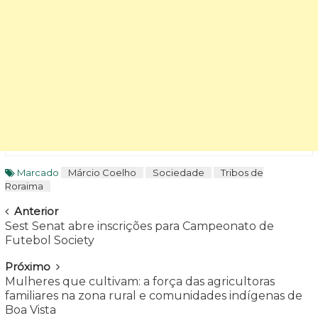
Marcado
Márcio Coelho
Sociedade
Tribos de
Roraima
Navegar
Anterior
Sest Senat abre inscrições para Campeonato de
Futebol Society
Próximo
Mulheres que cultivam: a força das agricultoras
familiares na zona rural e comunidades indígenas de
Boa Vista