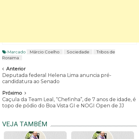
Marcado
Márcio Coelho
Sociedade
Tribos de
Roraima
Navegar
Anterior
Deputada federal Helena Lima anuncia pré-
candidatura ao Senado
Próximo
Caçula da Team Leal, “Chefinha”, de 7 anos de idade, é
topo de pódio do Boa Vista GI e NOGI Open de JJ
VEJA TAMBÉM