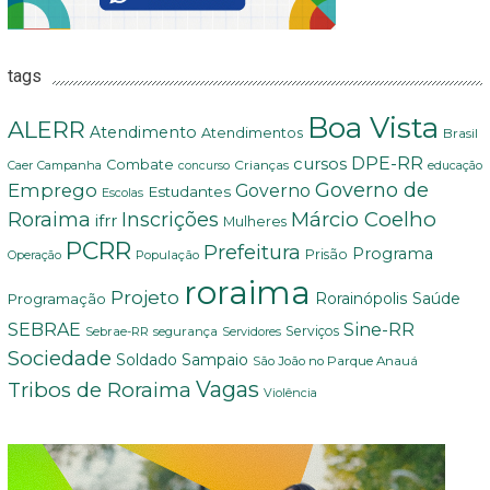
tags
Boa Vista
ALERR
Atendimento
Atendimentos
Brasil
DPE-RR
cursos
Combate
Crianças
Campanha
educação
Caer
concurso
Governo de
Emprego
Governo
Estudantes
Escolas
Márcio Coelho
Roraima
Inscrições
ifrr
Mulheres
PCRR
Prefeitura
Programa
Prisão
População
Operação
roraima
Projeto
Saúde
Programação
Rorainópolis
Sine-RR
SEBRAE
Serviços
Sebrae-RR
segurança
Servidores
Sociedade
Soldado Sampaio
São João no Parque Anauá
Vagas
Tribos de Roraima
Violência