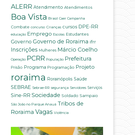
ALERR
Atendimento
Atendimentos
Boa Vista
Brasil
Campanha
Caer
DPE-RR
cursos
Combate
Crianças
concurso
Emprego
Estudantes
educação
Escolas
Governo de Roraima
Governo
ifrr
Márcio Coelho
Inscrições
Mulheres
PCRR
Prefeitura
População
Operação
Projeto
Programa
Programação
Prisão
roraima
Saúde
Rorainópolis
SEBRAE
Serviços
Sebrae-RR
segurança
Servidores
Sociedade
Sine-RR
Soldado Sampaio
Tribos de
São João no Parque Anauá
Vagas
Roraima
Violência