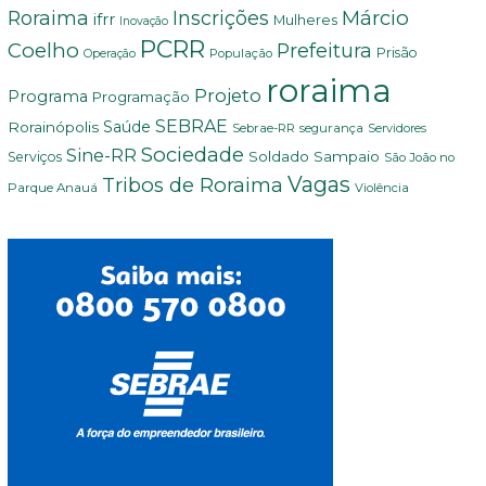
Márcio
Roraima
Inscrições
ifrr
Mulheres
Inovação
PCRR
Coelho
Prefeitura
Prisão
População
Operação
roraima
Projeto
Programa
Programação
SEBRAE
Rorainópolis
Saúde
Sebrae-RR
segurança
Servidores
Sociedade
Sine-RR
Soldado Sampaio
Serviços
São João no
Vagas
Tribos de Roraima
Parque Anauá
Violência