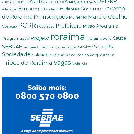
DPE-RR
cursos
Combate
Crianças
Campanha
Caer
concurso
Governo
Emprego
Governo
Estudantes
educação
Escolas
Márcio Coelho
de Roraima
Inscrições
ifrr
Mulheres
PCRR
Prefeitura
Programa
Prisão
População
Operação
roraima
Projeto
Saúde
Programação
Rorainópolis
Sine-RR
SEBRAE
Serviços
Sebrae-RR
segurança
Servidores
Sociedade
Soldado Sampaio
São João no Parque Anauá
Vagas
Tribos de Roraima
Violência