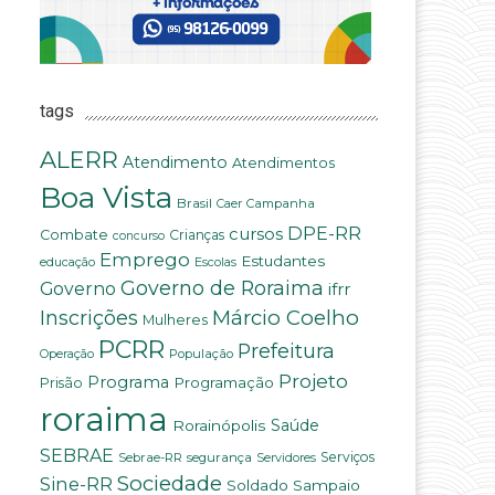
tags
ALERR
Atendimento
Atendimentos
Boa Vista
Brasil
Campanha
Caer
DPE-RR
cursos
Combate
Crianças
concurso
Emprego
Estudantes
educação
Escolas
Governo de Roraima
Governo
ifrr
Márcio Coelho
Inscrições
Mulheres
PCRR
Prefeitura
População
Operação
Projeto
Programa
Programação
Prisão
roraima
Saúde
Rorainópolis
SEBRAE
Serviços
Sebrae-RR
segurança
Servidores
Sociedade
Sine-RR
Soldado Sampaio