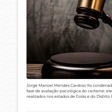
Jorge Manoel Mendes Cardoso foi condenado 
fase de avaliação psicológica do certame; e
realizados nos estados de Goiás e do Distrito 