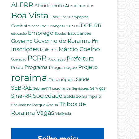
ALERR
Atendimento
Atendimentos
Boa Vista
Brasil
Campanha
Caer
DPE-RR
cursos
Combate
Crianças
concurso
Emprego
Estudantes
educação
Escolas
Governo de Roraima
Governo
ifrr
Márcio Coelho
Inscrições
Mulheres
PCRR
Prefeitura
População
Operação
Projeto
Programa
Programação
Prisão
roraima
Saúde
Rorainópolis
SEBRAE
Serviços
Sebrae-RR
segurança
Servidores
Sociedade
Sine-RR
Soldado Sampaio
Tribos de
São João no Parque Anauá
Vagas
Roraima
Violência