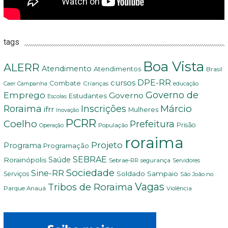
tags
Boa Vista
ALERR
Atendimento
Atendimentos
Brasil
DPE-RR
cursos
Combate
Crianças
Campanha
Caer
educação
Governo de
Emprego
Governo
Estudantes
Escolas
Márcio
Roraima
Inscrições
ifrr
Mulheres
Inovação
PCRR
Coelho
Prefeitura
Prisão
População
Operação
roraima
Projeto
Programa
Programação
SEBRAE
Rorainópolis
Saúde
Sebrae-RR
segurança
Servidores
Sociedade
Sine-RR
Soldado Sampaio
Serviços
São João no
Vagas
Tribos de Roraima
Parque Anauá
Violência