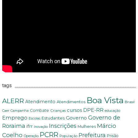
tags
Boa Vista
ALERR
Atendimento
Atendimentos
Brasil
DPE-RR
cursos
Combate
Crianças
Campanha
Caer
educação
Governo de
Emprego
Governo
Estudantes
Escolas
Márcio
Roraima
Inscrições
ifrr
Mulheres
Inovação
PCRR
Coelho
Prefeitura
Prisão
População
Operação