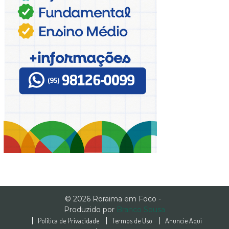
© 2026 Roraima em Foco -
Produzido por
Branco Sousa
Política de Privacidade
Termos de Uso
Anuncie Aqui