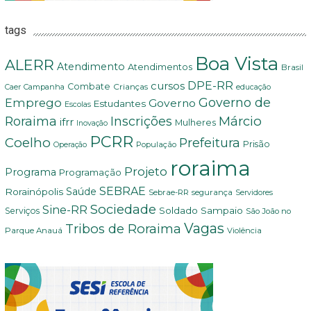
tags
Boa Vista
ALERR
Atendimento
Atendimentos
Brasil
DPE-RR
cursos
Combate
Crianças
Campanha
Caer
educação
Governo de
Emprego
Governo
Estudantes
Escolas
Márcio
Roraima
Inscrições
ifrr
Mulheres
Inovação
PCRR
Coelho
Prefeitura
Prisão
População
Operação
roraima
Projeto
Programa
Programação
SEBRAE
Rorainópolis
Saúde
Sebrae-RR
segurança
Servidores
Sociedade
Sine-RR
Soldado Sampaio
Serviços
São João no
Vagas
Tribos de Roraima
Parque Anauá
Violência