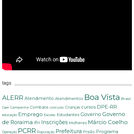
tags
Boa Vista
ALERR
Atendimento
Atendimentos
Brasil
DPE-RR
cursos
Combate
Crianças
Campanha
Caer
concurso
Governo
Emprego
Governo
Estudantes
educação
Escolas
Márcio Coelho
de Roraima
Inscrições
ifrr
Mulheres
PCRR
Prefeitura
Programa
Prisão
População
Operação