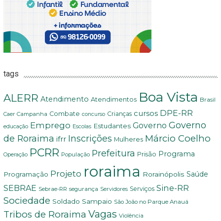
tags
Boa Vista
ALERR
Atendimento
Atendimentos
Brasil
DPE-RR
cursos
Combate
Crianças
Campanha
Caer
concurso
Governo
Emprego
Governo
Estudantes
educação
Escolas
Márcio Coelho
de Roraima
Inscrições
ifrr
Mulheres
PCRR
Prefeitura
Programa
Prisão
População
Operação
roraima
Projeto
Saúde
Programação
Rorainópolis
Sine-RR
SEBRAE
Serviços
Sebrae-RR
segurança
Servidores
Sociedade
Soldado Sampaio
São João no Parque Anauá
Vagas
Tribos de Roraima
Violência