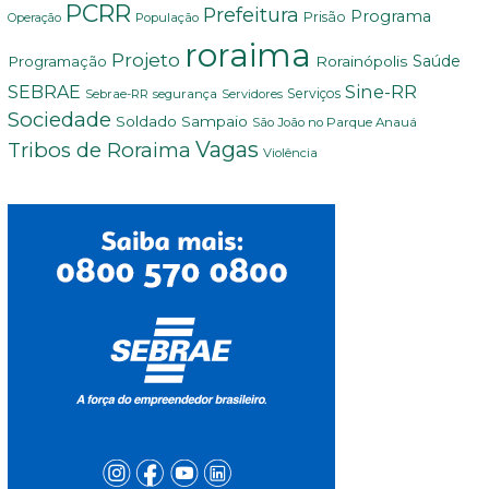
PCRR
Prefeitura
Programa
Prisão
População
Operação
roraima
Projeto
Saúde
Programação
Rorainópolis
Sine-RR
SEBRAE
Serviços
Sebrae-RR
segurança
Servidores
Sociedade
Soldado Sampaio
São João no Parque Anauá
Vagas
Tribos de Roraima
Violência