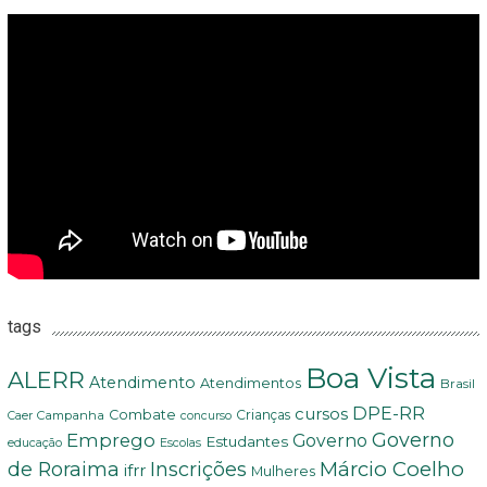
tags
Boa Vista
ALERR
Atendimento
Atendimentos
Brasil
DPE-RR
cursos
Combate
Crianças
Campanha
Caer
concurso
Governo
Emprego
Governo
Estudantes
educação
Escolas
Márcio Coelho
de Roraima
Inscrições
ifrr
Mulheres