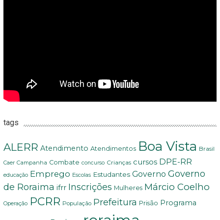
tags
Boa Vista
ALERR
Atendimento
Atendimentos
Brasil
DPE-RR
cursos
Combate
Crianças
Campanha
Caer
concurso
Governo
Emprego
Governo
Estudantes
educação
Escolas
Márcio Coelho
de Roraima
Inscrições
ifrr
Mulheres
PCRR
Prefeitura
Programa
Prisão
População
Operação