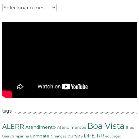
Arquivos
tags
Boa Vista
ALERR
Atendimento
Atendimentos
Brasil
DPE-RR
cursos
Combate
Crianças
Campanha
Caer
educação