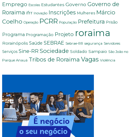
Governo de
Emprego
Governo
Estudantes
Escolas
Márcio
Roraima
Inscrições
ifrr
Mulheres
Inovação
PCRR
Coelho
Prefeitura
Prisão
População
Operação
roraima
Projeto
Programa
Programação
SEBRAE
Rorainópolis
Saúde
Sebrae-RR
segurança
Servidores
Sociedade
Sine-RR
Soldado Sampaio
Serviços
São João no
Vagas
Tribos de Roraima
Parque Anauá
Violência