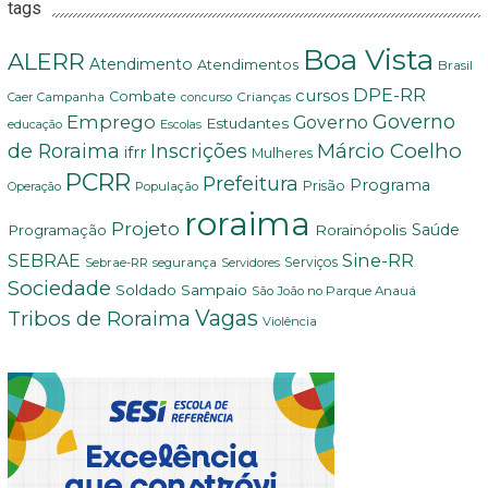
tags
Boa Vista
ALERR
Atendimento
Atendimentos
Brasil
DPE-RR
cursos
Combate
Crianças
Campanha
Caer
concurso
Governo
Emprego
Governo
Estudantes
educação
Escolas
Márcio Coelho
de Roraima
Inscrições
ifrr
Mulheres
PCRR
Prefeitura
Programa
Prisão
População
Operação
roraima
Projeto
Saúde
Programação
Rorainópolis
Sine-RR
SEBRAE
Serviços
Sebrae-RR
segurança
Servidores
Sociedade
Soldado Sampaio
São João no Parque Anauá
Vagas
Tribos de Roraima
Violência