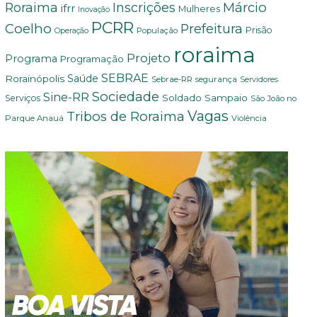
Márcio
Roraima
Inscrições
ifrr
Mulheres
Inovação
PCRR
Coelho
Prefeitura
Prisão
População
Operação
roraima
Projeto
Programa
Programação
SEBRAE
Rorainópolis
Saúde
Sebrae-RR
segurança
Servidores
Sociedade
Sine-RR
Soldado Sampaio
Serviços
São João no
Vagas
Tribos de Roraima
Parque Anauá
Violência