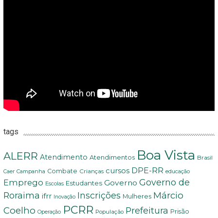
tags
Boa Vista
ALERR
Atendimento
Atendimentos
Brasil
DPE-RR
cursos
Combate
Crianças
Campanha
Caer
educação
Governo de
Emprego
Governo
Estudantes
Escolas
Márcio
Roraima
Inscrições
ifrr
Mulheres
Inovação
PCRR
Coelho
Prefeitura
Prisão
População
Operação