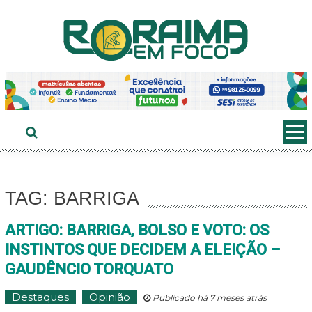
Ir
ao
conteúdo
TAG: BARRIGA
ARTIGO: BARRIGA, BOLSO E VOTO: OS
INSTINTOS QUE DECIDEM A ELEIÇÃO –
GAUDÊNCIO TORQUATO
Destaques
Opinião
Publicado há 7 meses atrás