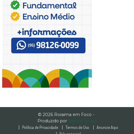
© 2026 Roraima em Foco -
Produzido por
Branco Sousa
Política de Privacidade
Termos de Uso
Anuncie Aqui
Fale conosco!