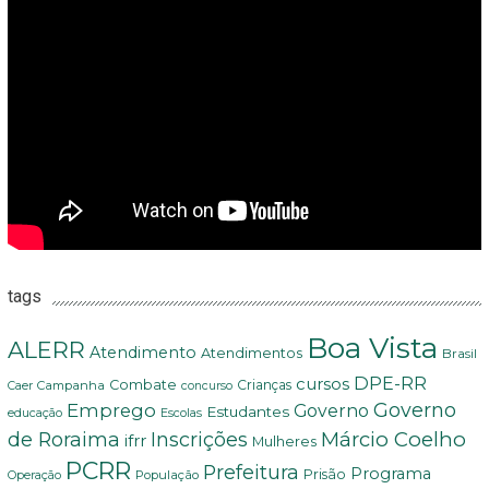
tags
Boa Vista
ALERR
Atendimento
Atendimentos
Brasil
DPE-RR
cursos
Combate
Crianças
Campanha
Caer
concurso
Governo
Emprego
Governo
Estudantes
educação
Escolas
Márcio Coelho
de Roraima
Inscrições
ifrr
Mulheres
PCRR
Prefeitura
Programa
Prisão
População
Operação