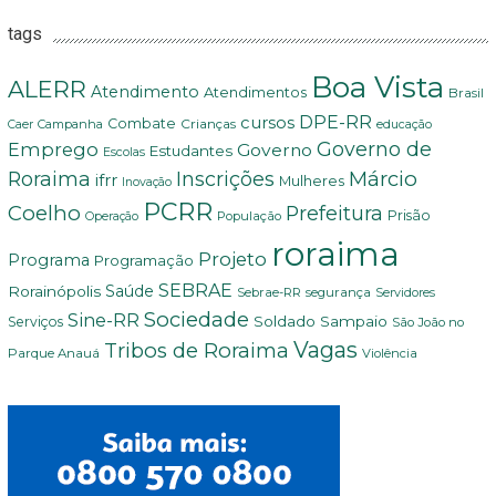
tags
Boa Vista
ALERR
Atendimento
Atendimentos
Brasil
DPE-RR
cursos
Combate
Crianças
Campanha
Caer
educação
Governo de
Emprego
Governo
Estudantes
Escolas
Márcio
Roraima
Inscrições
ifrr
Mulheres
Inovação
PCRR
Coelho
Prefeitura
Prisão
População
Operação
roraima
Projeto
Programa
Programação
SEBRAE
Rorainópolis
Saúde
Sebrae-RR
segurança
Servidores
Sociedade
Sine-RR
Soldado Sampaio
Serviços
São João no
Vagas
Tribos de Roraima
Parque Anauá
Violência