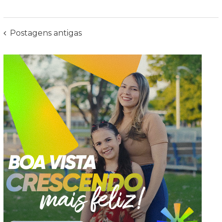
Navegação
Postagens antigas