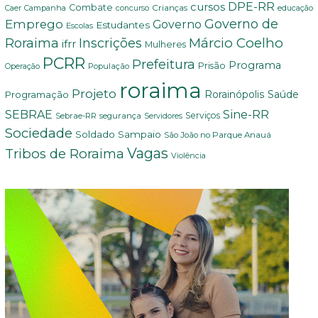
DPE-RR
cursos
Combate
Crianças
Campanha
educação
Caer
concurso
Governo de
Emprego
Governo
Estudantes
Escolas
Márcio Coelho
Roraima
Inscrições
ifrr
Mulheres
PCRR
Prefeitura
Programa
Prisão
População
Operação
roraima
Projeto
Saúde
Programação
Rorainópolis
Sine-RR
SEBRAE
Serviços
Sebrae-RR
segurança
Servidores
Sociedade
Soldado Sampaio
São João no Parque Anauá
Vagas
Tribos de Roraima
Violência