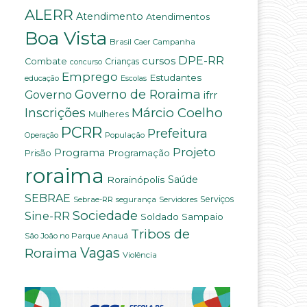
ALERR
Atendimento
Atendimentos
Boa Vista
Brasil
Campanha
Caer
DPE-RR
cursos
Combate
Crianças
concurso
Emprego
Estudantes
educação
Escolas
Governo de Roraima
Governo
ifrr
Márcio Coelho
Inscrições
Mulheres
PCRR
Prefeitura
População
Operação
Projeto
Programa
Programação
Prisão
roraima
Saúde
Rorainópolis
SEBRAE
Serviços
Sebrae-RR
segurança
Servidores
Sociedade
Sine-RR
Soldado Sampaio
Tribos de
São João no Parque Anauá
Vagas
Roraima
Violência