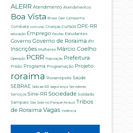
ALERR
Atendimento
Atendimentos
Boa Vista
Brasil
Campanha
Caer
DPE-RR
cursos
Combate
Crianças
concurso
Emprego
Estudantes
educação
Escolas
Governo de Roraima
Governo
ifrr
Márcio Coelho
Inscrições
Mulheres
PCRR
Prefeitura
População
Operação
Projeto
Programa
Programação
Prisão
roraima
Saúde
Rorainópolis
SEBRAE
Sebrae-RR
segurança
Servidores
Sociedade
Sine-RR
Soldado
Serviços
Tribos
Sampaio
São João no Parque Anauá
Vagas
de Roraima
Violência