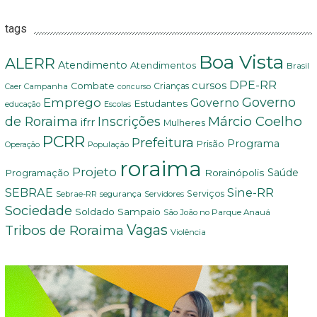
tags
Boa Vista
ALERR
Atendimento
Atendimentos
Brasil
DPE-RR
cursos
Combate
Crianças
Campanha
Caer
concurso
Governo
Emprego
Governo
Estudantes
educação
Escolas
Márcio Coelho
de Roraima
Inscrições
ifrr
Mulheres
PCRR
Prefeitura
Programa
Prisão
População
Operação
roraima
Projeto
Saúde
Programação
Rorainópolis
SEBRAE
Sine-RR
Serviços
Sebrae-RR
segurança
Servidores
Sociedade
Soldado Sampaio
São João no Parque Anauá
Vagas
Tribos de Roraima
Violência