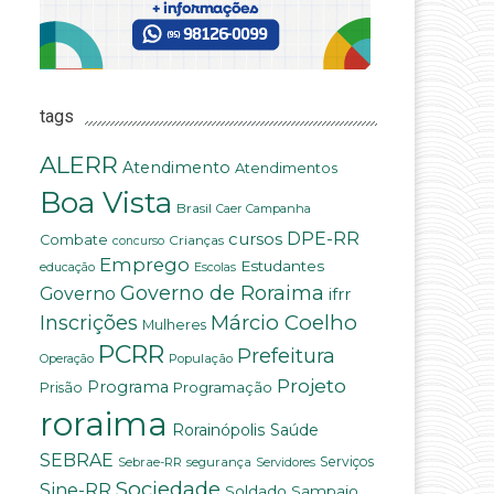
tags
ALERR
Atendimento
Atendimentos
Boa Vista
Brasil
Campanha
Caer
DPE-RR
cursos
Combate
Crianças
concurso
Emprego
Estudantes
educação
Escolas
Governo de Roraima
Governo
ifrr
Márcio Coelho
Inscrições
Mulheres
PCRR
Prefeitura
População
Operação
Projeto
Programa
Programação
Prisão
roraima
Saúde
Rorainópolis
SEBRAE
Serviços
Sebrae-RR
segurança
Servidores
Sociedade
Sine-RR
Soldado Sampaio