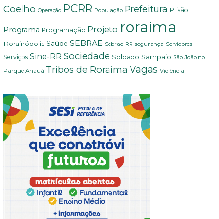
PCRR
Coelho
Prefeitura
Prisão
População
Operação
roraima
Projeto
Programa
Programação
SEBRAE
Rorainópolis
Saúde
Sebrae-RR
segurança
Servidores
Sociedade
Sine-RR
Soldado Sampaio
Serviços
São João no
Vagas
Tribos de Roraima
Parque Anauá
Violência