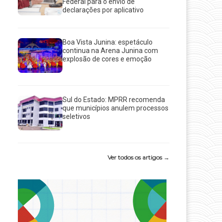
Federal para o envio de
declarações por aplicativo
Boa Vista Junina: espetáculo
continua na Arena Junina com
explosão de cores e emoção
Sul do Estado: MPRR recomenda
que municípios anulem processos
seletivos
Ver todos os artigos →