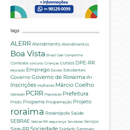
tags
ALERR
Atendimento
Atendimentos
Boa Vista
Brasil
Campanha
Caer
DPE-RR
cursos
Combate
Crianças
concurso
Emprego
Estudantes
educação
Escolas
Governo de Roraima
Governo
ifrr
Márcio Coelho
Inscrições
Mulheres
PCRR
Prefeitura
População
Operação
Projeto
Programa
Programação
Prisão
roraima
Saúde
Rorainópolis
SEBRAE
Serviços
Sebrae-RR
segurança
Servidores
Sociedade
Sine-RR
Soldado Sampaio