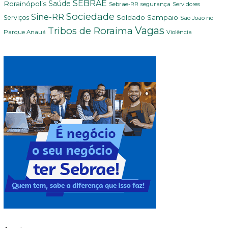
SEBRAE
Rorainópolis
Saúde
Sebrae-RR
segurança
Servidores
Sociedade
Sine-RR
Soldado Sampaio
Serviços
São João no
Vagas
Tribos de Roraima
Parque Anauá
Violência