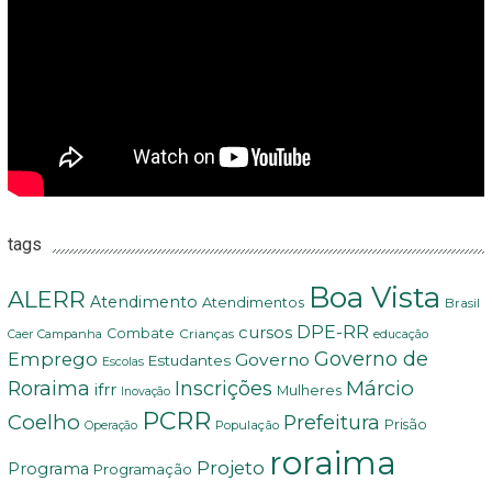
tags
Boa Vista
ALERR
Atendimento
Atendimentos
Brasil
DPE-RR
cursos
Combate
Crianças
Campanha
Caer
educação
Governo de
Emprego
Governo
Estudantes
Escolas
Márcio
Roraima
Inscrições
ifrr
Mulheres
Inovação
PCRR
Coelho
Prefeitura
Prisão
População
Operação
roraima
Projeto
Programa
Programação