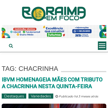
Ir
ao
conteúdo
TAG: CHACRINHA
IBVM HOMENAGEIA MÃES COM TRIBUTO
A CHACRINHA NESTA QUINTA-FEIRA
Destaques
Variedades
Publicado há 3 meses atrás