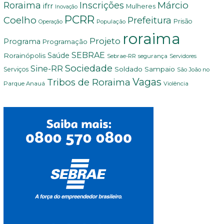
Márcio
Roraima
Inscrições
ifrr
Mulheres
Inovação
PCRR
Coelho
Prefeitura
Prisão
População
Operação
roraima
Projeto
Programa
Programação
SEBRAE
Rorainópolis
Saúde
Sebrae-RR
segurança
Servidores
Sociedade
Sine-RR
Soldado Sampaio
Serviços
São João no
Vagas
Tribos de Roraima
Parque Anauá
Violência