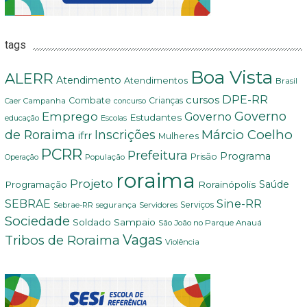
tags
Boa Vista
ALERR
Atendimento
Atendimentos
Brasil
DPE-RR
cursos
Combate
Crianças
Campanha
Caer
concurso
Governo
Emprego
Governo
Estudantes
educação
Escolas
Márcio Coelho
de Roraima
Inscrições
ifrr
Mulheres
PCRR
Prefeitura
Programa
Prisão
População
Operação
roraima
Projeto
Saúde
Programação
Rorainópolis
Sine-RR
SEBRAE
Serviços
Sebrae-RR
segurança
Servidores
Sociedade
Soldado Sampaio
São João no Parque Anauá
Vagas
Tribos de Roraima
Violência