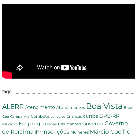
tags
Boa Vista
ALERR
Atendimento
Atendimentos
Brasil
DPE-RR
cursos
Combate
Crianças
Campanha
Caer
concurso
Governo
Emprego
Governo
Estudantes
educação
Escolas
Márcio Coelho
de Roraima
Inscrições
ifrr
Mulheres