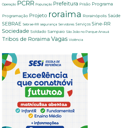
PCRR
Prefeitura
Programa
Prisão
População
Operação
roraima
Projeto
Saúde
Programação
Rorainópolis
SEBRAE
Sine-RR
Serviços
Sebrae-RR
segurança
Servidores
Sociedade
Soldado Sampaio
São João no Parque Anauá
Vagas
Tribos de Roraima
Violência