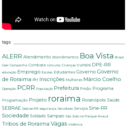
tags
Boa Vista
ALERR
Atendimento
Atendimentos
Brasil
DPE-RR
cursos
Combate
Crianças
Campanha
Caer
concurso
Governo
Emprego
Governo
Estudantes
educação
Escolas
Márcio Coelho
de Roraima
Inscrições
ifrr
Mulheres
PCRR
Prefeitura
Programa
Prisão
População
Operação
roraima
Projeto
Saúde
Programação
Rorainópolis
Sine-RR
SEBRAE
Serviços
Sebrae-RR
segurança
Servidores
Sociedade
Soldado Sampaio
São João no Parque Anauá
Vagas
Tribos de Roraima
Violência